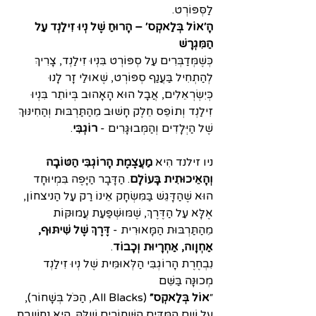
לַסְּפּוֹרְט.
הָ׳אוֺל בְּלַאקְס׳ – הָרוּחַ שֶׁל נְיוּ זִילַנְד עַל 
הַמִּגְרָשׁ
כְּשֶׁמְּדַבְּרִים עַל סְפּוֹרְט בִּנְיוּ זִילַנְד, צָרִיךְ 
לְהַתְחִיל בַּעֲנַף סְפּוֹרְט, שֶׁאוּלַי זָר לָנוּ 
כְּיִשְׂרְאֵלִים, אֲבָל הוּא הָאָהוּב בְּיוֹתֵר בִּנְיוּ 
זִילַנְד וְתוֹפֵס חֵלֶק חָשׁוּב מֵהַתַּרְבּוּת וְהַחִינּוּךְ 
שֶׁל הַיְּלָדִים וְהַמְּבוּגָּרִים - 
רוֹגְבִּי
.
ניו זילנד הִיא 
מַעֲצֶמֶת הָרוֹגְבִּי הַטּוֹבָה 
וְהָאֵיכוּתִית בָּעוֹלָם
. הַדָּבָר הַיָּפֶה בִּמְיוּחָד 
הוּא שֶׁהַדָּגֵשׁ בַּמִּשְׂחָק אֵינוֹ רַק עַל הַניצחוֹן, 
אֶלָּא עַל הַדֶּרֶךְ, שֶׁמּוּשְׁפַּעַת עֲמוּקּוֹת 
מֵהַתַּרְבּוּת הַמָּאוּרִית - 
דֶּרֶךְ שֶׁל שִׁיתּוּף, 
אַחְוָוה, אַחְרָיוּת וְכָבוֹד
.
נִבְחֶרֶת הָרוֹגְבִּי הַלְּאוּמִּית שֶׁל נְיוּ זִילַנְד 
מְכוּנָּה בַּשֵּׁם
״
אוֺל בְּלַאקְס״
 (All Blacks, הַכֹּל בְּשָׁחוֺר), 
עַל שֵׁם הַמַּדִּים הַשְּׁחוֺרִים שֶׁלָּהּ. הִיא נֶחְשֶׁבֶת 