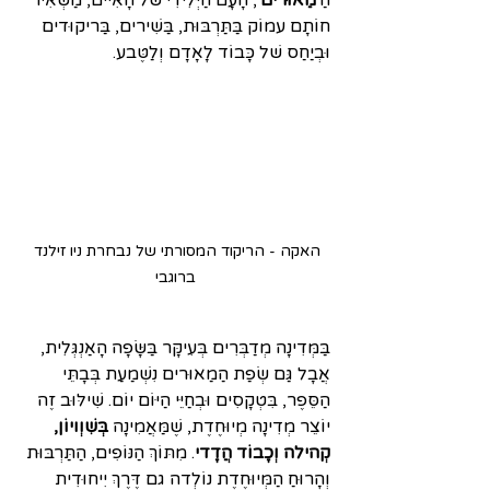
הַ׳
מַאוּרים
׳, הָעָם הַיְּלִידִי שׁל הָאִיים, מַשְׁאִיר 
חוֹתָם עמוֺק בַּתַּרְבּוּת, בַּשִׁירים, בַּריקוּדים 
וּבְיַחַס שׁל כָּבוֹד לָאָדָם וְלַטֶּבע.
האקה - הריקוד המסורתי של נבחרת ניו זילנד 
ברוגבי
בַּמְּדִינָה מְדַבְּרִים בְּעִיקָּר בַּשָּׂפָה הָאַנְגְּלִית, 
אֲבָל גַּם שְׂפַת הַמַאוּרים נִשְׁמַעַת בְּבָתֵּי 
הַסֵּפֶר, בִּטְקָסִים וּבְחַיֵּי הַיּוֹם יוֹם. שִׁילּוּב זֶה 
יוֹצֵר מְדִינָה מְיוּחֶדֶת, שֶׁמַּאֲמִינָה 
בְּשִׁוְויוֹן, 
קְהילה וְכָבוֹד הֲדָדי
. מִתּוֹךְ הַנּוֹפִים, הַתַּרְבּוּת 
וְהָרוּחַ הַמְּיוּחֶדֶת נוֹלְדה גם דֶּרֶךְ יִיחוּדִית 