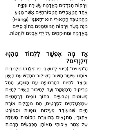
וִירָקוֹת הַגְּדֵלִים בַּאֲדָמָה עֲשִׁירָה וּנְקִיָּה.
אֶחָד הַמַּאֲכָלִים הַמָּסוֺרְתִּיִּים אֲשֶׁר מַגִּיעַ 
מֵהַמִּטְבָּח הֲמָאוּרִי הוּא "
הָאנְגִּי
" (Hāngi): 
מְנַת בָּשָׂר וִירָקוֹת הַמּוּטְמָנִים בְּתוֹךְ סַלִּים 
בָּאֲדָמָה וּמְחוּמָּמִים עַל יְדֵי אֲבָנִים לוֹהֲטוֹת.
אָז מָה אֶפְשָׁר לִלְמוֺד מֵהַנְּיוּ 
זִילַנְדִּים?
הַ"קִיוִוים" (כִּינּוּי לְתוֹשָׁבֵי נְיוּ זִילַנְד) מְלַמְּדִים 
אוֹתָנוּ שִׁיעוּר חָשׁוּב בְּשִׁילּוּב הֶחָדָשׁ עִם הַיָּשָׁן 
וְכֵיצַד לִחְיוֹת בְּהַרְמוֹנְיָה עִם הַטֶּבַע. הָחֵל 
מֵרִיקּוּד הַ׳הַאֲקָה׳ וְעַד לַחִיבּוּר הַיָּשִׁיר לְחַיִּים 
פְּשׁוּטִים וְטִבְעִיִּים. בְּתוֹךְ נוֹפִים דְּרָמָטִיִּים 
שֶׁמִּצְטַלְּמִים לִסְרָטִים, הֵם מְנַהֲלִים אוֺרַח 
חַיִּים שֶׁמְּעוֹדֵד פְּעִילוּת גּוּפָנִית וּסְפּוֹרְט 
אֶתְגְּרֵי, מִתְגָּאִים בְּתוֹצֶרֶת מְקוֹמִית מְעוּלָּה 
שֶׁל צֶמֶר אֵיכוּתִי מֵאוֹתָן הַכְּבָשִׂים הָרַבּוֹת 