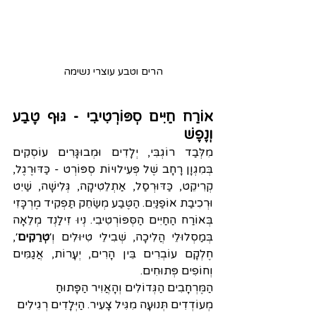
הרים וטבע עוצרי נשימה
אוֺרַח חַיִּים סְפּוֹרְטִיבִי - גּוּף טֶבַע 
וְנֶפֶשׁ
מִלְּבַד רוֹגְבִּי, יְלָדִים וּמְבוּגָּרִים עוֹסְקִים 
בְּמִגְוָן רָחָב שֶׁל פְּעִילוּיוֹת סְפּוֹרְט - כַּדּוּרֶגֶל, 
קְרִיקֵט, כַּדּוּרְסַל, אַתְלֵטִיקָה, גְּלִישָׁה, שַׁיִט 
וּרְכִיבַת אוֹפַנַּיִם. הַטֶּבַע מְשַׂחֵק תַּפְקִיד מֶרְכָּזִי 
בְּאוֺרַח הַחַיִּים הַסְּפּוֹרְטִיבִי. נְיוּ זִילַנְד מְלֵאָה 
בְּמַסְלוּלֵי הֲלִיכָה, שְׁבִילֵי טִיּוּלִים וְ׳
טְרֵקִים
׳, 
חֶלְקָם עוֹבְרִים בֵּין הָרִים, יְעָרוֹת, אֲגַמִּים 
וְחוֹפִים פְּתוּחִים. 
הַמֶּרְחָבִים הַגְּדוֹלִים וְהָאֲוִיר הַפָּתוּחַ 
מְעוֹדְדִים תְּנוּעָה מִגִּיל צָעִיר. הַיְּלָדִים רְגִילִים 