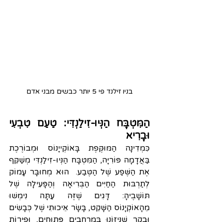
בניו זילנד פי 5 יותר כבשים מבני אדם
הַמִּטְבָּח הַנְּיוּ-זִילַנְדִּי: טַעַם טִבְעִי 
וּבָרִיא
כִּמְדִינָה הַמּוּקֶּפֶת בָּאוֹקְייָנוֹס וּמְבוֺרֶכֶת 
בַּאֲדָמָה פּוֺרִיָּה, הַמִּטְבָּח הַנְּיוּ-זִילַנְדִּי מְשַׁקֵּף 
אֶת הַשֶּׁפַע שֶׁל הַטֶּבַע.  הוּא מְחוּבָּר עָמוֺק 
לְתַרְבּוּת הַחַיִּים הַבְּרִיאָה וְהַפָּעִילָה שֶׁל 
תּוֹשָׁבֶיהָ: דָּגִים שֶׁזֶּה עַתָּה נִימְשׁוּ 
מֵהָאוֹקְיָנוֹס הַשָּׁקֵט, בָּשָׂר אֵיכוּתִי שֶׁל כְּבָשִׂים 
וּבָקָר שֶׁנִּיזּוֹנוּ בְּמֶרְחָבִים פְּתוּחִים, וּפֵירוֹת 