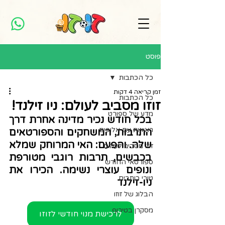
פוסט
כל הכתבות
זמן קריאה 4 דקות
כל הכתבות
זוזו מסביב לעולם: ניו זילנד!
מדע של ספורט
בכל חודש נכיר מדינה אחרת דרך 
ראיונות עם אלופים
התרבות, המשחקים והספורטאים 
שלה. והפעם: האי המרוחק שמלא 
זוזו מסביב לעולם
בכבשים, תרבות רוגבי מטורפת 
ספורטאי החודש
ונופים עוצרי נשימה. הכירו את 
טורי כותבים
ניו-זילנד
הבלוג של זוזו
מסקרן בטירוף
לרכישת מנוי חודשי לזוזו