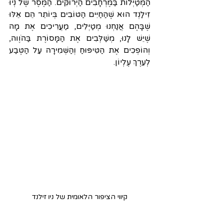
הַמְּטַיְּלוֹת בַּמֶּרְחָבִים הַיְּרוּקִּים. הַמֶּסֶר שֶׁל נְיוּ 
זִילַנְד הוּא שֶׁהַחַיִּים הַטּוֹבִים בְּיוֹתֵר הֵם אֵלּוּ 
שֶׁבָּהֶם אֲנַחְנוּ מְטַיְּלִים, מַעֲרִיכִים אֶת מָה 
שֶׁיֵּשׁ לָנוּ, מְשַׁלְּבִים אֶת הַמָּסוֺרֶת בַּהֹוֶוה, 
וְהוֹפְכִים אֶת הַטִּיפּוּחַ וְהַשְּׁמִירָה עַל הַטֶּבַע 
לְעֵרֶךְ עֶלְיוֹן.
קיווי הציפור הלאומית של ניו זילנד