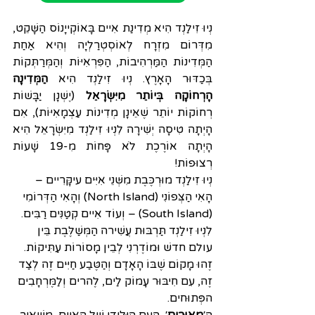
נְיוּ זִילַנְד הִיא מְדִינַת אִיים בָּאוֹקְייָנוֹס הַשָּׁקֵט, 
מִדְּרוֹם מִזְרָח לְאוֹסְטְרַלְיָה וְהִיא אַחַת 
הַמְּדִינוֹת הַמַּרְהִיבוֹת, הַפִּרְאִיּוֹת וְהַמְּרַתְּקוֹת 
בְּכַדּוּר הָאָרֶץ. נְיוּ זִילַנְד הִיא 
הַמְּדִינָה 
הָרְחוֹקָה בְּיוֹתֵר מִיִּשְׂרָאֵל
 (יֶשְׁנָן יַבָּשׁוֹת 
רְחוֹקוֹת יוֹתֵר שֶׁאֵינָן מְדִינוֹת עַצְמָאִיּוֹת), אִם 
הָיְתָה טִיסָה יְשִׁירָה לִנְיוּ זִילַנְד מִיִּשְׂרָאֵל הִיא 
הָיְתָה אוֹרֶכֶת לֹא פָּחוֹת מִ-19 שָׁעוֹת 
רְצוּפוֹת!
נְיוּ זִילַנְד מוּרְכֶּבֶת מִשְּׁנֵי אִיִּים עיקָּרִיים – 
הָאִי הַצְּפוֹנִי (North Island) וְהָאִי הַדְּרוֹמִי 
(South Island) – וְעוֹד אִיים קְטַנִּים רַבִּים. 
לִנְיוּ זִילַנְד תַּרְבּוּת עֲשִׁירה הַמְּשַׁלֶּבֶת בֵּין 
עולם חדשׁ וּמוֹדֶרְנִי לְבֵין מָסוֹרוֹת עַתִּיקוֹת. 
זֶהוּ מָקוֹם שֶׁבּוֹ הָאָדָם וְהַטֶּבַע חַיִּים זֶה לְצַד 
זֶה, עִם חִיבּוּר עָמוֺק לַים, לֶהרים וְלַמֶּרְחָבִים 
הפְּתוּחים.