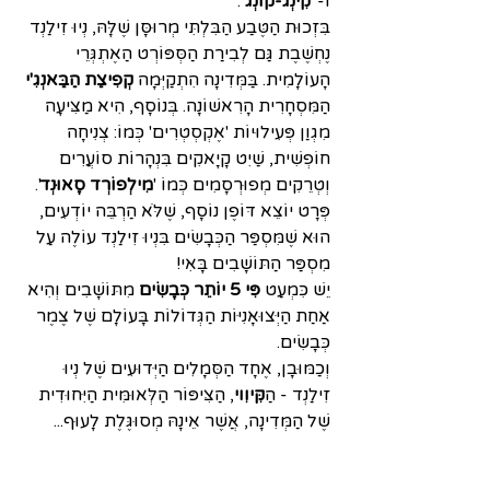
ו-"
קִינְג-קוֹנְג
".
בִּזְכוּת הַטֶּבַע הַבִּלְתִּי מְרוּסָּן שֶׁלָּהּ, נְיוּ זִילַנְד 
נֶחְשֶׁבֶת גַּם לְבִירַת הַסְּפּוֹרְט הַאֶתְגְּרֵי 
הָעוֹלָמִית. בַּמְּדִינָה הִתְקַיְּמָה 
קְפִיצַת הַבַּאנְגִ'י 
הַמִּסְחָרִית הָרִאשׁוֹנָה. בְּנוֹסָף, הִיא מַצִּיעָה 
מִגְוַן פְּעִילוּיוֹת 'אֶקְסְטְרִים' כְּמוֹ: צְנִיחָה 
חוֺפְשִׁית, שַׁיִט קָיָאקִים בִּנְהָרוֹת סוֹעֲרִים 
וְטְרֵקִים מְפוּרְסָמִים כְּמוֹ '
מִילְפוֹרְד סָאוּנְד
'. 
פְּרָט יוֹצֵא דּוֺפֶן נוֹסָף, שֶׁלֹּא הַרְבֵּה יוֹדְעִים, 
הוּא שֶׁמִּסְפַּר הַכְּבָשִׂים בִּנְיוּ זִילַנְד עוֹלֶה עַל 
מִסְפַּר הַתּוֹשָׁבִים בָּאִי! 
יֵשׁ כִּמְעַט 
פִּי 5 יוֹתֵר כְּבָשִׂים
 מִתּוֹשָׁבִים וְהִיא 
אַחַת הַיְּצוּאָנִיּוֹת הַגְּדוֹלוֹת בָּעוֹלָם שֶׁל צֶמֶר 
כְּבָשִׂים. 
וְכַמּוּבָן, אֶחָד הַסְּמָלִים הַיְּדוּעִים שֶׁל נְיוּ 
זִילַנְד - הַ
קִּיוִוי
, הַצִּיפּוֹר הַלְּאוּמִּית הַיִּחוּדִית 
שֶׁל הַמְּדִינָה, אֲשֶׁר אֵינָהּ מְסוּגֶּלֶת לָעוּף...