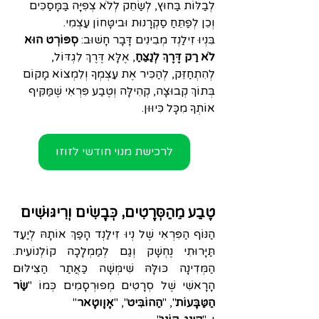
לְבַלּוֹת בַּחוּץ, לְשַׂחֵק לְלֹא צְפִיָּה בַּמָּסַכִּים 
וְכֵן לְפַתֵּחַ סַקְרָנוּת וּביטָּחוֹן עַצְמִי. 
בִּנְיוּ זִילַנְד מְבִינִים דָּבָר חָשׁוּב: 
סְפּוֹרְט הוּא 
לֹא רַק דֶּרֶךְ לְנַצֵּחַ
, אֶלָּא דֶּרֶךְ לִגְדּוֺל, 
לְהִתְחַזֵּק, לְהַכִּיר אֶת עַצְמְךָ וְלִמְצוֺא מָקוֹם 
בְּתוֹךְ קְבוּצָה, קְהִילָּה וְטֶבַע פִּרְאִי שֶׁמַּקִּיף 
אוֹתְךָ מִכָּל כִּיוּוּן.
לרכישת מנוי חודשי לזוזו
טֶבַע מֵהַסְּרָטִים, כְּבָשִׂים וְרִיגּוּשִׁים
הַנּוֹף הַפִּרְאִי שֶׁל נְיוּ זִילַנְד הָפַךְ אוֹתָהּ לְיַעַד 
תַּיָּרוּתִי נֶחְשָׁק וְגַם לְמַמְלָכָה קוֹלְנוֹעִית. 
הַמְּדִינָה כּוּלָּהּ 
שִׁימְּשָׁה כַּאֲתַר הַצִּילּוּם 
הָרָאשִׁי שֶׁל סְרָטִים מְפוּרְסָמִים כְּמוֹ "
שַׂר 
הַטַּבָּעוֹת
", "
הַהוֹבִּיט
", "
אָוָוטָאר
" 