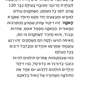
לְנִבְחֶרֶת הָרוֹגְבִּי הַטּוֹבָה בָּעוֹלָם כְּבָר 120 
שָׁנִים. לִפְנֵי כָּל מִשְׂחָק, הַשַּׂחְקָנִים עוֹלִים 
לַמִּגְרָשׁ וּמְבַצְּעִים יַחַד טֶקֶס מְיוּחָד שֶׁנִּקְרָא 
׳
הָאקָה
׳. זֶהוּ רִיקּוּד עַתִּיק שֶׁמַּגִּיעַ מֵהַתַּרְבּוּת 
הַמָּאוּרִית. הַהָאקָה מְסַמֶּל אוֺמֶץ, אַחְדוּת 
וְכָבוֹד, וְהוּא מַזְכִּיר לַשַּׂחְקָנִים מִי הֵם, 
מֵאֵיפה הִגִּיעוּ וְלָמָּה הֵם מְשַׂחֲקִים. זֶהוּ רֶגַע 
עוֺצְמָתִי שֶׁמְּרַגֵּשׁ אוֹהֲדִים וּמְבַלְבֵּל יְרִיבִים 
בְּכָל הָעוֹלָם.
כְּמוֹ שֶׁבִּמְקוֹמוֹת אֲחֵרִים חוֹלְמִים לִהְיוֹת 
כּוֹכְבֵי כַּדּוּרֶגֶל אוֹ כַּדּוּרְסַל, בִּנְיוּ זִילַנְד 
הַיְּלָדִים חוֹלְמִים לִלְבּוֺשׁ יוֹם אֶחָד אֶת 
הַחוּלְצָה הַשְּׁחוֺרָה שֶׁל הָאוֺל בְּלַאקְס.