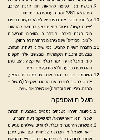
רכישת מנוי כפופה להוראות חוק הגנת הצרכן,
התשמ״א-1981, ומהווה עסקת מכר מרחוק.
על מנת לבטל את המינוי יש למלא בקשה בטופס
׳יצירת קשר׳. ביטול מנוי יתבצע בהתאם להוראות
חוק הגנת הצרכן. מובהר כי מוצרים הנחשבים
ל”טובין פסידים” אינם ניתנים להחזרה לפי החוק.
החברה רשאית להציע, לפי שיקול דעתה, הנחות,
מבצעים והטבות תקופתיות. מבצעים אלה תקפים
לזמן מוגבל או עד גמר המלאי שהוקצה להם, וניתן
להפסיקם בכל עת וללא הודעה מוקדמת.
משתמש שביטל מנוי שנרכש במסגרת מבצע,
יידרש להשיב לחברה את ההטבה שקיבל (למשל –
מתנה, גיליון חינם וכדומה) או לשלם את שוויה.
משלוח ואספקה
גיליונות הירחון נשלחים למנויים באמצעות חברות
שליחויות או דואר ישראל, לפי שיקול דעת החברה.
אפשרות ההזמנה מוגבלת לאזורים שאליהם מגיעים
דואר ישראל או חברת השליחויות. עם זאת, ייתכן
שנוכל לספק גם ליישובים אחרים – בתיאום מראש