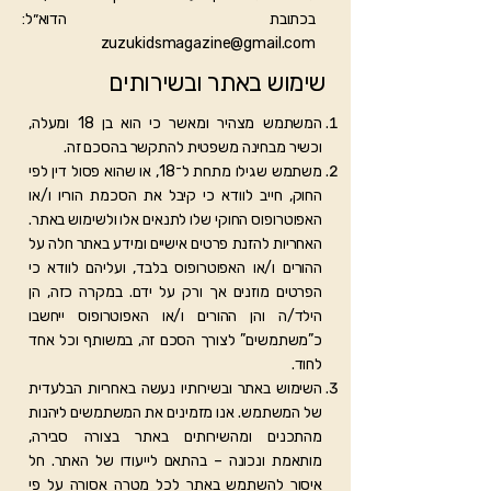
בכתובת הדוא״ל:
zuzukidsmagazine@gmail.com
שימוש באתר ובשירותים
המשתמש מצהיר ומאשר כי הוא בן 18 ומעלה,
וכשיר מבחינה משפטית להתקשר בהסכם זה.
משתמש שגילו מתחת ל־18, או שהוא פסול דין לפי
החוק, חייב לוודא כי קיבל את הסכמת הוריו ו/או
האפוטרופוס החוקי שלו לתנאים אלו ולשימוש באתר.
האחריות להזנת פרטים אישיים ומידע באתר חלה על
ההורים ו/או האפוטרופוס בלבד, ועליהם לוודא כי
הפרטים מוזנים אך ורק על ידם. במקרה כזה, הן
הילד/ה והן ההורים ו/או האפוטרופוס ייחשבו
כ”משתמשים” לצורך הסכם זה, במשותף וכל אחד
לחוד.
השימוש באתר ובשירותיו נעשה באחריות הבלעדית
של המשתמש. אנו מזמינים את המשתמשים ליהנות
מהתכנים ומהשירותים באתר בצורה סבירה,
מותאמת ונכונה – בהתאם לייעודו של האתר. חל
איסור להשתמש באתר לכל מטרה אסורה על פי