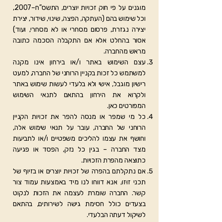
מוגנים על פי חוק זכויות יוצרים, התשס”ח–2007,
וכל שימוש בהם (העתקה, הפצה, שינוי, שידור, יצירת
יצירה נגזרת, פרסום מסחרי או לא מסחרי, ועוד)
אסור בהחלט אלא אם התקבלה הסכמה כתובה
מראש מהחברה.
עצם השימוש באתר ו/או בירחון אינו מקנה
למשתמש כל זכות בקניין הרוחני של החברה, למעט
רישיון מוגבל, אישי ולא בלעדי לעשות שימוש באתר
ולקרוא את הירחון בהתאם לתנאי השימוש
המפורטים כאן.
כל מי שמפר או מנסה להפר את זכויות הקניין
הרוחני של החברה, עובר על תנאי שימוש אלה,
וחושף את עצמו להליכים משפטיים ו/או לתביעות
מצד החברה – בגין כל נזק, הפסד או פגיעה
כתוצאה מהפרת הזכויות.
אם נתקלתם בהפרה של זכויות יוצרים או בזיוף של
תכני זוּזוּ, אנא דווחו לנו מיד באמצעות עמוד צור
קשר. החברה שומרת לעצמה את הזכות לנקוט
בצעדים כולל חסימת גישה לשירותים, בהתאם
לשיקול דעתה הבלעדי.