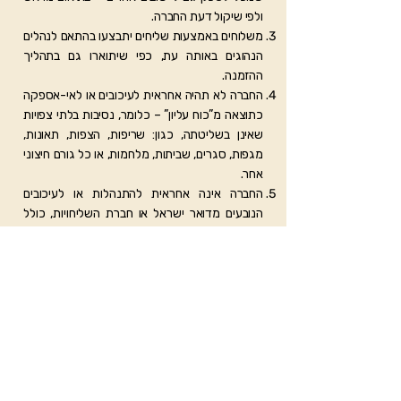
ולפי שיקול דעת החברה.
משלוחים באמצעות שליחים יתבצעו בהתאם לנהלים
הנהוגים באותה עת, כפי שיתוארו גם בתהליך
ההזמנה.
החברה לא תהיה אחראית לעיכובים או לאי-אספקה
כתוצאה מ”כוח עליון” – כלומר, נסיבות בלתי צפויות
שאינן בשליטתה, כגון: שריפות, הצפות, תאונות,
מגפות, סגרים, שביתות, מלחמות, או כל גורם חיצוני
אחר.
החברה אינה אחראית להתנהלות או לעיכובים
הנובעים מדואר ישראל או חברת השליחויות, כולל
מועדי אספקה, שיבושים או התנהלות הצוותים
מטעמם.
מדיניות פרטיות
כשאתם גולשים באתר או משתמשים בשירותים
שלנו, נאסף עליכם מידע – חלקו נמסר על-ידכם
(כמו שם, כתובת, טלפון ודוא”ל), וחלקו נאסף
לצרכים סטטיסטיים (כמו כתובת IP ודפוסי שימוש).
על מנת שנוכל להעניק לכם שירות תקין, יש למלא