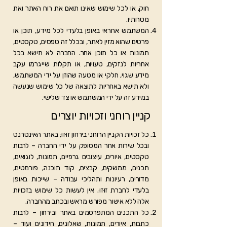
חוק, או לכל שימוש שאינו תואם את רוח האתר ואת
מטרותיו.
המשתמש אחראי באופן בלעדי לכל מידע, תוכן או
פרטים שהוא מזין לאתר, ובכלל זה טפסים, טקסטים,
תמונות או כל תוכן אחר. החברה לא תישא בכל
אחריות לנזקים, טעויות, או תקלות שייגרמו עקב
מידע שגוי, חלקי או מטעה שהוזן על ידי המשתמש,
ולא תישא באחריות לתוצאה של כל שימוש שנעשה
במידע זה על ידי המשתמש או צד שלישי.
קניין רוחני וזכויות יוצרים
כל זכויות הקניין הרוחני בירחון זוּזוּ, באתר האינטרנט
ובכל שירות אחר המסופק על ידי החברה – לרבות
טקסטים, איורים, עיצובים גרפיים, תמונות, לוגואים,
תכנים, ממשקים, קבצים, קוד תוכנה, פורמטים,
מדורים, רעיונות ותהליכי עבודה – שייכות באופן
בלעדי לחברת זוּזוּ. אין לעשות כל שימוש בזכויות
אלה ללא אישור מפורש מראש ובכתב מהחברה.
כל התכנים המתפרסמים באתר ובירחון – לרבות
כתבות, איורים, תמונות, שאלונים, חידונים ועוד –