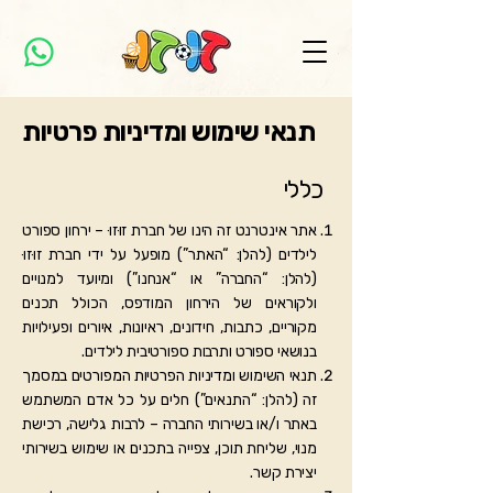
תנאי שימוש ומדיניות פרטיות
כללי
אתר אינטרנט זה הינו של חברת זוּזוּ – ירחון ספורט
לילדים (להלן: “האתר”) מופעל על ידי חברת זוּזוּ
(להלן: “החברה” או “אנחנו”) ומיועד למנויים
ולקוראים של הירחון המודפס, הכולל תכנים
מקוריים, כתבות, חידונים, ראיונות, איורים ופעילויות
בנושאי ספורט ותרבות ספורטיבית לילדים.
תנאי השימוש ומדיניות הפרטיות המפורטים במסמך
זה (להלן: “התנאים”) חלים על כל אדם המשתמש
באתר ו/או בשירותי החברה – לרבות גלישה, רכישת
מנוי, שליחת תוכן, צפייה בתכנים או שימוש בשירותי
יצירת קשר.