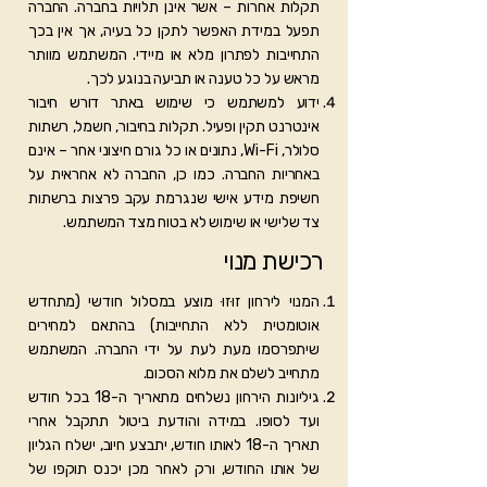
תקלות אחרות – אשר אינן תלויות בחברה. החברה
תפעל במידת האפשר לתקן כל בעיה, אך אין בכך
התחייבות לפתרון מלא או מיידי. המשתמש מוותר
מראש על כל טענה או תביעה בנוגע לכך.
ידוע למשתמש כי שימוש באתר דורש חיבור
אינטרנט תקין ופעיל. תקלות בחיבור, חשמל, רשתות
סלולר, Wi-Fi, נתונים או כל גורם חיצוני אחר – אינם
באחריות החברה. כמו כן, החברה לא אחראית על
חשיפת מידע אישי שנגרמת עקב פרצות ברשתות
צד שלישי או שימוש לא בטוח מצד המשתמש.
רכישת מנוי
המנוי לירחון זוּזוּ מוצע במסלול חודשי (מתחדש
אוטומטית ללא התחייבות) בהתאם למחירים
שיתפרסמו מעת לעת על ידי החברה. המשתמש
מתחייב לשלם את מלוא הסכום.
גיליונות הירחון נשלחים מתאריך ה-18 בכל חודש
ועד לסופו. במידה והודעת ביטול תתקבל אחרי
תאריך ה-18 לאותו חודש, יתבצע חיוב, ישלח הגליון
של אותו החודש, ורק לאחר מכן יכנס תוקפו של