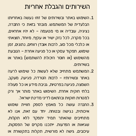
השירותים והגבלת אחריות
השימוש באתר ובשירותים של זוּזוּ נעשה באחריותו
הבלעדית של המשתמש. מובהר בזאת כי החברה,
נציגיה, עובדיה או מי מטעמה – לא יהיו אחראים,
בכל מקרה, לכל נזק ישיר או עקיף, מיוחד, תוצאתי
או כלכלי מכל סוג, לרבות אובדן רווחים, נתונים, זמן
שימוש, תפקוד עסקי או כל פגיעה אחרת – הנובעת
מהשימוש (או חוסר היכולת להשתמש) באתר או
בשירותים.
המשתמש מתחייב שלא לעשות כל שימוש לרעה
באתר ובשירותיו – לרבות הטרדה, פגיעה, מעקב,
השמצה, פגיעה בפרטיות, גניבת מידע או כל פעולה
בלתי חוקית אחרת. השימוש באתר מותר אך ורק
למטרות חוקיות ובהתאם לדיני מדינת ישראל.
החברה עושה כל מאמץ לספק חוויית שימוש
איכותית, נגישה ובטוחה. יחד עם זאת, אנו לא
מתחייבים שהאתר תמיד יתפקד ללא תקלות,
שגיאות או הפרעות. ייתכנו מקרים של הפסקות,
עיכובים, גישה לא מורשית, תקלות בתקשורת או