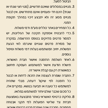
הביטול לפועל.
מנויים במסלולים שאינם חודשיים, (מנוי חצי שנתי או
שנתי) הינם חד-פעמיים ואינם מתחדשים. אין לבטל
מנויים מסוג זה ולא יתבצע זיכוי במהלך תקופת
המנוי.
כל המחירים באתר כוללים מע״מ ודמי משלוח.
כדי להבטיח אספקה תקינה של הגיליונות, יש
למסור פרטים מדויקים בטופס ההרשמה. במקרה
של מסירת פרטים שגויים שיגרמו לאי הגעת
המשלוח, יחויב המשתמש בעלות דמי משלוח וטיפול
נוספים.
לאחר השלמת ההזמנה ואישור חברת האשראי,
תישלח הודעת אישור למשתמש. העסקה תיחשב
כמאושרת רק עם קבלת אישור זה.
החברה שומרת לעצמה את הזכות לדחות או לבטל
כל הזמנה לפי שיקול דעתה, מבלי שתהיה
למשתמש כל טענה או תביעה בנושא. במקרים אלו,
כל סכום שכבר שולם יוחזר למשתמש במלואו.
סליקת כרטיסי האשראי באתר מתבצעת באמצעות
חברות צד שלישי הפועלות לפי תקני אבטחה
מחמירים. החברה אינה שומרת פרטי כרטיסי אשראי.