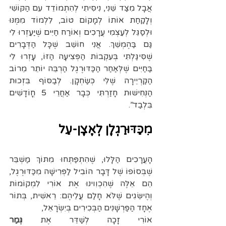
אֲבָל מִצַּד שֵׁנִי, נִיסִּיתִי לְהִתְמוֹדֵד עִם הַקּוֹשִׁי 
וְלָקַחַת אוֹתוֹ לְמָקוֹם טוֹב, לִלְמ
וֹ
ד מִמֶּנּוּ 
וּלְסַגֵּל לְעַצְמִי עֲרָכִים וְאוֹרַח חַיִּים שֶׁיַּעַזְרוּ לִי 
גַּם בַּהֶמְשֵׁךְ. אֲנִי חוֹשֵׁב שֶׁכָּל הַדְּבָרִים 
שֶׁסִּיגַּלְתִּי בְּעִקְבוֹת הַפְּצִיעָה הַזּוֹ, עָזְרוּ לִי 
בַּחַיִּים שֶׁלְּאַחַר הַכַּדּוּרֶגֶל הַרְבֵּה יוֹתֵר מֵרוֹב 
הַקַּרְיֵירָה שֶׁלִּי כְּשַׂחְקָן. לְבַסּוֹף בִּזְכוּת 
הַנְּחִישׁוּת חָזַרְתִּי כְּבָר אַחֲרֵי 5 חֳוֹדָשִׁים 
בִּלְבַד”.
מִכַּדּוּרַגְלָן לְאָצָן-עַל
הָעֲרָכִים הַלָּלוּ, שֶׁהִתְפַּתְּחוּ מִתּוֹךְ מַשְׁבֵּר 
שֶׁבְּסוֹפוֹ שֶׁל דָּבָר הוֹבִיל לַפְּרִישָׁה מִכַּדּוּרֶגֶל, 
הֵם אֵלֶּה שֶׁהִכְוִוינוּ אֶת אוֹרִי לִמְקוֹמוֹת 
וְהֶישֵּׂגִים שֶׁלֹּא חָלַם עֲלֵיהֶם: רֵאשִׁית, בְּתוֹר 
אֶחָד הַפַּרְשָׁנִים הַבְּכִירִים בְּיִשְׂרָאֵל, 
אוֹרִי זָכָה לְשַׁדֵּר אֶת 
גְּמַר 