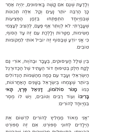
וְלָדַעַת שֶׁגַּם אִם קָשֶׁה בָּאִימּוּנִים, יִהְיֶה אַחַר 
כָּךְ הַרְבֵּה יוֹתֵר נָעִים וְקַל. אֵלֶּה תְּכוּנוֹת 
שֶׁבִּמְיֻוּחָד הִתְפַּתְּחוּ בִּזְמַן הַפְּצִיעוֹת 
שֶׁעָבַרְתִּי: לֹא לְוַותֵּר אַף פַּעַם, לְהַצִּיב לְעַצְמִי 
מְשִׂימוֹת, מַטָּרוֹת וְלָלֶכֶת עִם זֶה עַד הַסּוֹף, 
כִּי אֲנִי יוֹדֵעַ שֶׁבַּסּוֹף זֶה יוֹבִיל אוֹתִי לִמְקוֹמוֹת 
טוֹבִים.
בֵּין שְׁלַל הָעִיסּוּקִים, בֶּעָבָר וּבַהֹוֶוה, אוֹרִי גַּם 
לָקַח חֵלֶק בְּטִיפּוּחַ דּוֹר הֶעָתִיד שֶׁל הַכַּדּוּרֶגֶל 
הַיִּשְׂרְאֵלִי וְעָבַד עִם כַּמָּה מֵהַשֵּׁמוֹת הַגְּדוֹלִים 
בְּיוֹתֵר שֶׁצָּמְחוּ בְּיִשְׂרָאֵל בַּשָּׁנִים הָאַחֲרוֹנוֹת, 
כְּמוֹ 
מָנוֹר סוֹלוֹמוֹן, דָּנִיאֵל פֶּרֶץ, תָּאי 
בָּרִיבּוֹ
 וְעוֹד רַבִּים וְטוֹבִים, וְיֵשׁ לוֹ מֶסֶר 
בִּמְיֻוּחָד לַהוֹרִים:
״אֲנִי מְאוֹד מַמְלִיץ לַהוֹרִים לִרְשׁוֹם אֶת 
הַיְּלָדִים לְחוּגֵי סְפּוֹרְט. אֵם זֶה סְפּוֹרְט 
קְבוּצָתִי, הִתְעַמְּלוּת מַכְשִׁירִים כְּמוֹ שֶׁהַבָּנוֹת 