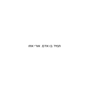
תמיד בן אדם. אורי אוזן
לרכישת מנוי חודשי לזוזו
שְׁאֵלוֹן תְּעוּדַת זֶהוּת עִם אורי 
אוזן
מַאֲכָל אָהוּב: 
״עוּגַת גְּבִינָה בַּאסְקִית 
שֶׁהַבַּת שֶׁלִּי אוֹפָה״