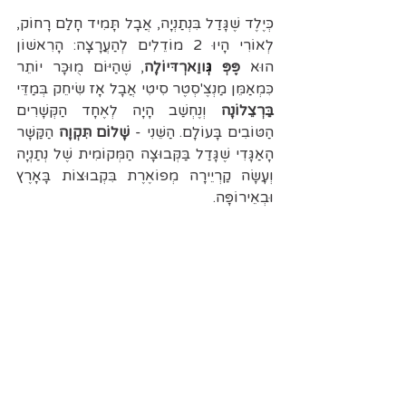
כְּיֶלֶד שֶׁגָּדַל בִּנְתַנְיָה, אֲבָל תָּמִיד חָלַם רָחוֹק, 
לְאוֹרִי הָיוּ 2 מוֹדֵלִים לְהַעֲרָצָה: הָרִאשׁוֹן 
הוּא 
פֶּפְּ 
גְּ
ווַארְדּיוֹלָה
, שֶׁהַיּוֹם מֻוּכָּר יוֹתֵר 
כִּמְאַמֵּן מַנְצֶ'סְטֶר סִיטִי אֲבָל אָז שִׂיחֵק בְּמַדֵּי 
בַּרְצֵלוֹנָה
 וְנֶחְשַׁב הָיָה לְאֶחָד הַקְּשָׁרִים 
הַטּוֹבִים בָּעוֹלָם. הַשֵּׁנִי - 
שָׁלוֹם תִּקְוָה
 הַקַּשָּׁר 
הָאַגָּדִי שֶׁגָּדַל בַּקְּבוּצָה הַמְּקוֹמִית שֶׁל נְתַנְיָה 
וְעָשָׂה קַרְיֵירָה מְפ
וֹ
אֶרֶת בִּקְבוּצוֹת בָּאָרֶץ 
וּבְאֵירוֹפָּה.