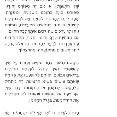
שֶׁלִּי הִתְעַמְּלוּ, אוֹ אִם זֶה סְפּוֹרְט יְחִידָנִי. 
סְפּוֹרְט בּוֹנֶה בְּתוֹכֵנוּ מִשְׁמַעַת וּמִסְגֶּרֶת, 
אַתָּה לוֹמֵד לְהַקְשִׁיב לִמְאַמֵּן וְיֵשׁ לְךָ מוֹדֵלִים 
לְחִיקּוּי. בְּיִיחוּד בַּגִּילָאִים הַצְּעִירִים, סְפּוֹרְט 
נוֹתֵן לְךָ עֲרָכִים שֶׁהוֹלְכִים אִיתְּךָ לְכָל הַחַיִּים.
גַּם מִבְּחִינַת עֵרֶךְ וְדִימּוּי הַגּוּף, הִתְמוֹדְדוּת 
עִם אַכְזָבוֹת וְלָדַעַת לְהַפְסִיד. כָּל אֵלֶּה הַרְבֵּה 
יוֹתֵר חֲשׁוּבִים מֵהַתּוֹצָאָה וּמֵהַנִּיצָּחוֹן״
בִּיקַּשְׁנוּ מֵאוֹרִי כַּמָּה טִיפִּים וְעֵצוֹת עַל אֵיךְ 
לְהִשְׁתַּפֵּר וְאֵיךְ לְסַגֵּל לְעַצְמֵנוּ הֶרְגֵּלִים 
בְּרִיאִים וּנְכוֹנִים: ״קוֹדֶם כֹּל תַּעֲשׂוּ אֶת כָּל מָה 
שֶׁאַתֶּם עוֹשִׂים בְּשִׂיא הָרְצִינוּת. זֶה מַתְחִיל 
בִּלְהַקְשִׁיב לִמְאַמֵּן אוֹ הַמְּאַמֶּנֶת. דָּבָר שֵׁנִי, 
אַף פַּעַם אַל תַּחְשְׁבוּ שֶׁאַתֶּם לֹא מְקַבְּלִים 
אֶת הַהִזְדַּמְּנוּת, בִּגְלַל הַמְּאַמֵּן.
תַּגִּידוּ לְעַצְמְכֶם: ׳אִם אֲנִי לֹא מְשַׂחֵק/ת, אֲנִי 