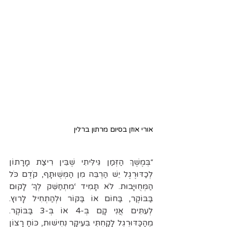
אורי אוזן בסיום מרתון ברלין
״בְּמֶשֶׁךְ הַזְּמַן גִּילִּיתִי שֶׁבֵּין רִיצַת מָרָתוֹן 
לְכַדּוּרֶגֶל יֵשׁ הַרְבֵּה מִן הַמְּשֻׁוּתָּף, קֹדֶם כֹּל 
הַמְּחֻוּיָּבוּת. לֹא תָּמִיד ‘מִתְחַשֵּׁק לְךָ׳ לָקוּם 
בַּבּוֹקֶר, בַּחוֹם אוֹ בַּקּוֹר וּלְהַתְחִיל לָרוּץ. 
לְעִתִּים אֲנִי קָם בְּ-4 אוֹ בְּ-3 בַּבּוֹקֶר. 
מֵהַכַּדּוּרֶגֶל לָקַחְתִּי בְּעִיקָּר נְחִישׁוּת, כּוֹחַ רָצוֹן 