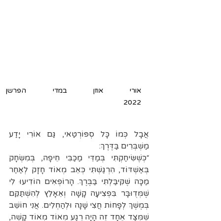
אורי אוזן במדי הפרשן ב
2022
אֲבָל כְּמוֹ כָּל סְפּוֹרְטַאי, גַּם אוֹרִי יָדַע 
מַשְׁבְּרִים בַּדֶּרֶךְ:
״כְּשֶׁשִּׂיחַקְתִּי בְּמַדֵּי מַכַּבִּי חֵיפָה, בְּמִשְׂחָק 
בְּאַשְׁדּוֹד, הִרְגַּשְׁתִּי כְּאֵב מְאוֹד חָזָק לְאַחַר 
מַכָּה שֶׁקִּיבַּלְתִּי בַּבֶּרֶךְ. הָרוֹפְאִים הוֹדִיעוּ לִי 
שֶׁמְּדֻוּבָּר בִּפְצִיעָה קָשָׁה וְאֵאָלֵץ לְהִשְׁתַּקֵּם 
בְּמֶשֶׁךְ לְפָחוֹת חֲצִי שָׁנָה וּלְהַחְלִים. אֲנִי חוֹשֵׁב 
שֶׁמִּצַּד אֶחָד זֶה הָיָה רֶגַע מְאוֹד מְאוֹד קָשֶׁה, 