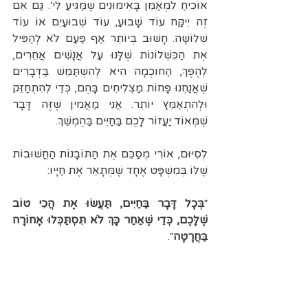
אוֹכִיחַ לִמְאַמֵּן בָּאִימּוּנִים שֶׁמַּגִּיעַ לִי׳. גַּם אִם 
זֶה יִיקַּח עוֹד שָׁבוּעַ, עוֹד שְׁבוּעַיִם אוֹ עוֹד 
שְׁלוֹשָׁה. חָשׁוּב בְּיוֹתֵר אַף פַּעַם לֹא לְהַפִּיל 
אֶת הַכִּשְׁלוֹנוֹת שֶׁלָּנוּ עַל אֲנָשִׁים אֲחֵרִים, 
לְהֶפֶךְ, הַחוכְמָה הִיא לְהִשְׁתַּמֵּשׁ בַּדְּבָרִים 
שֶׁאֲנַחְנוּ פָּחוֹת מַצְלִיחִים בָּהֶם, כְּדֵי לְהִתְחַזֵּק 
וּלְהִתְאַמֵּץ יוֹתֵר. אֲנִי מַאֲמִין שֶׁזֶּה דָּבָר 
שֶׁמְּאוֹד יַעֲזוֹר לָכֶם בַּחַיִּים בַּהֶמְשֵׁךְ. 
לְסִיּוּם, אוֹרִי מְסַכֵּם אֶת הַתּוֹבָנוֹת הַחֲשׁוּבוֹת 
שֶׁלּוֹ בְּמִשְׁפָּט אֶחָד שֶׁמְּתָאֵר אֶת חַיָּיו: 
״
בְּכָל דָּבָר בַּחַיִּים, תַּעֲשׂוּ אֶת הֲכִי טוֹב 
שֶׁלָּכֶם, כְּדֵי שֶׁאַחַר כָּךְ לֹא תִּסְתַּכְּלוּ אָחוֹרָה 
בַּחֲרָטָה
״.