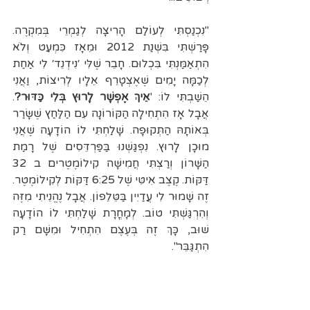
"נִכְנַסְתִּי לְעוֹלַם הָרִיצָה לְגַמְרֵי בְּמִקְרֶה. 
פָּרַשְׁתִּי בִּשְׁנַת 2012 וּמֵאָז כִּמְעַט וְלֹא 
הִתְאַמַּנְתִּי בִּכְלוּם. חָבֵר שֶׁלִּי ׳נִידְנֵד׳ לִי אַחַת 
לְכַמָּה יָמִים שֶׁאֶצְטָרֵף אֵלָיו לְרִיצוֹת, וַאֲנִי 
הֵשַׁבְתִּי לוֹ: '
אֵיךְ אֶפְשָׁר לָרוּץ בְּלִי כַּדּוּר?
'. 
אֲבָל אָז הִתְחִילָה הַקּוֹרוֹנָה עִם הַלַּחַץ שֶׁשָּׂרַר 
בְּאוֹתָהּ הַתְּקוּפָה. שָׁלַחְתִּי לוֹ הוֹדָעָה שֶׁאֲנִי 
מוּכָן לָרוּץ. נִפְגַּשְׁנוּ בַּפַּרְדֵּסִים שֶׁל רָמַת 
הַשָּׁרוֹן וְרַצְתִּי חֲמִישָּׁה קִילוֹמֶטֶרים ב 32 
דַּקּוֹת. קֶצֶב אִיטִּי שֶׁל 6:25 דַּקּוֹת לְקִילוֹמֶטֶר. 
זֶה שָׁמוּר לִי עֲדַיִין בַּטֵּלֵפוֹן. אֲבָל נֶהֱנֵיתִי מִזֶּה 
וְהִרְגַּשְׁתִּי טוֹב. לְמָחֳרָת שָׁלַחְתִּי לוֹ הוֹדָעָה 
שׁוּב, כָּךְ זֶה בְּעֶצֶם הִתְחִיל וּמִשָּׁם רַק 
הִתְגַּבֵּר". 