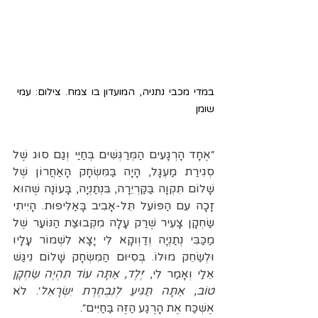
במדי מכבי נתניה, המועדון בו צמח. צילום: עמי 
שומן
״אֶחָד הָרְגָעִים הַמְּרַגְּשִׁים בְּחַיַּי וְגַם סוּג שֶׁל 
סְגִירַת מַעְגָּל, הָיָה בַּמִּשְׂחָק הָאַחֲרוֹן שֶׁל 
שָׁלוֹם תִּקְוָה בַּקַּרְיֵרָה, בִּנְתַנְיָה, בָּעוֹנָה שֶׁהוּא 
זָכָה עִם הַפּוֹעֵל תֵּל-אָבִיב בָּאַלִּיפוּת. הָיִיתִי 
שַׂחְקָן צָעִיר שֶׁרַק עָלָה מִקְּבוּצַת הַנּ
וֹ
עַר שֶׁל 
מַכַּבִּי נְתַנְיָה וְדַוְוקָא לִי יָצָא לִשְׁמ
וֹ
ר עָלָיו 
וּלְשַׂחֵק מוּלוֹ. בְּסִיּוּם הַמִּשְׂחָק שָׁלוֹם נִיגַּשׁ 
אֵלַי וְאָמַר לִי, ׳
יֶלֶד, אַתָּה עוֹד תִּהְיֶה שַׂחְקָן 
טוֹב, אַתָּה תַּגִּיעַ לְנִבְחֶרֶת יִשְׂרָאֵל
׳. לֹא 
אֶשְׁכַּח אֶת הָרֶגַע הַזֶּה בַּחַיִּים״.