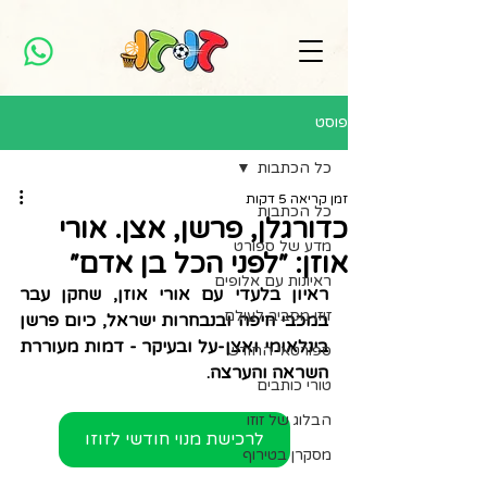
פוסט
כל הכתבות
זמן קריאה 5 דקות
כל הכתבות
כדורגלן, פרשן, אצן. אורי
מדע של ספורט
אוזן: ״לפני הכל בן אדם״
ראיונות עם אלופים
ראיון בלעדי עם אורי אוזן, שחקן עבר 
זוזו מסביב לעולם
במכבי חיפה ובנבחרות ישראל, כיום פרשן 
בינלאומי ואצן-על ובעיקר - דמות מעוררת 
ספורטאי החודש
השראה והערצה.
טורי כותבים
הבלוג של זוזו
לרכישת מנוי חודשי לזוזו
מסקרן בטירוף