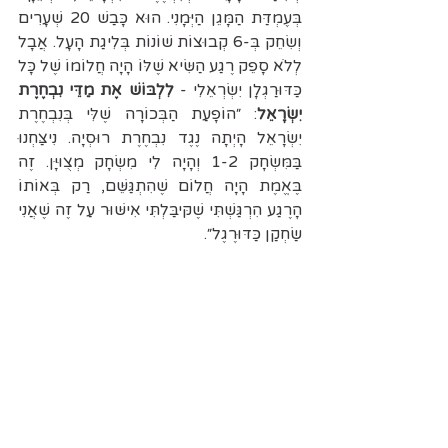
בְּעֶמְדַּת הַמָּגֵן הַיְּמָנִי. הוּא כָּבַשׁ 20 שְׁעָרִים 
וְשִׂחֵק בְּ-6 קְבוּצוֹת שׁוֹנוֹת בְּלִיגַת הָעָל. אֲבָל 
לְלֹא סָפֵק רֶגַע הַשִּׂיא שֶׁלּוֹ הָיָה חֲלוֹמוֹ שֶׁל כָּל 
כַּדּוּרַגְלָן יִשְׂרְאֵלִי - 
לִלְבּ
וֹ
שׁ אֶת מַדֵּי נִבְחֶרֶת 
יִשְׂרָאֵל
: ״הוֹפָעַת הַבְּכוֹרָה שֶׁלִּי בְּנִבְחֶרֶת 
יִשְׂרָאֵל הָיְתָה נֶגֶד נִבְחֶרֶת רוּסְיָה. נִיצַּחְנוּ 
בַּמִּשְׂחָק 1-2 וְהָיָה לִי מִשְׂחָק מְצֻוּיָּן. זֶה 
בֶּאֱמֶת הָיָה חֲלוֹם שֶׁהִתְגַּשֵּׁם, רַק בְּאוֹתוֹ 
הָרֶגַע הִרְגַּשְׁתִּי שֶׁקּיבַּלְתִּי אִישּׁוּר עַל זֶה שֶׁאֲנִי 
שַׂחְקַן כַּדּוּרֶגֶל״.