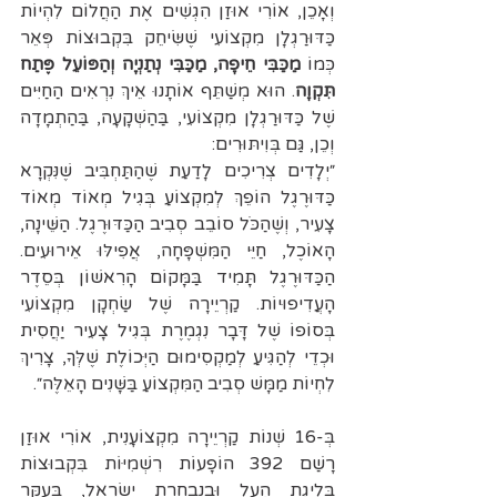
וְאָכֵן, אוֹרִי אוּזַן הִגְשִׁים אֶת הַחֲלוֹם לִהְיוֹת 
כַּדּוּרַגְלָן מִקְצוֹעִי שֶׁשִּׂיחֵק בִּקְבוּצוֹת פְּאֵר 
כְּמוֹ 
מַכַּבִּי חֵיפָה, מַכַּבִּי נְתַנְיָה וְהַפּוֹעֵל פֶּתַח 
תִּקְוָה
. הוּא מְשַׁתֵּף אוֹתָנוּ אֵיךְ נִרְאִים הַחַיִּים 
שֶׁל כַּדּוּרַגְלָן מִקְצוֹעִי, בַּהַשְׁקָעָה, בַּהַתְמָדָה 
וְכֵן, גַּם בְּוִיתּוּרִים:
״יְלָדִים צְרִיכִים לָדַעַת שֶׁהַתַּחְבִּיב שֶׁנִּקְרָא 
כַּדּוּרֶגֶל הוֹפֵךְ לְמִקְצוֹעַ בְּגִיל מְאוֹד מְאוֹד 
צָעִיר, וְשֶׁהַכֹּל סוֹבֵב סְבִיב הַכַּדּוּרֶגֶל. הַשֵּׁינָה, 
הָא
וֹ
כֶל, חַיֵּי הַמִּשְׁפָּחָה, אֲפִילּוּ אֵירוּעִים. 
הַכַּדּוּרֶגֶל תָּמִיד בַּמָּקוֹם הָרִאשׁוֹן בְּסֵדֶר 
הָעֲדִיפוּיוֹת. קַרְיֵירָה שֶׁל שַׂחְקָן מִקְצוֹעִי 
בְּסוֹפוֹ שֶׁל דָּבָר נִגְמֶרֶת בְּגִיל צָעִיר יַחֲסִית 
וּכְדֵי לְהַגִּיעַ לְמַקְסִימוּם הַיְּכ
וֹ
לֶת שֶׁלְּךָ, צָרִיךְ 
לִחְיוֹת מַמָּשׁ סְבִיב הַמִּקְצוֹעַ בַּשָּׁנִים הָאֵלֶּה״.
בְּ-16 שְׁנוֹת קַרְיֵירָה מִקְצוֹעָנִית, אוֹרִי אוּזַן 
רָשַׁם 392 הוֹפָעוֹת רִשְׁמִיּוֹת בִּקְבוּצוֹת 
בְּלִיגַת הָעָל וּבְנִבְחֶרֶת יִשְׂרָאֵל, בְּעִקָּר 