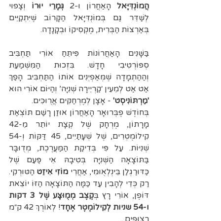
הֲמוֹנְדִּיָּאל
 הָאַחֲרוֹן וּ-2 
גְּמָרֵי
יוּרוֹ
 וְצָפוּי 
לְשַׁדֵּר גַּם בְּמוֹנְדִּיָּאל הַקָּרוֹב שֶׁיִּתְקַיֵּים 
בְּאַרְצוֹת הַבְּרִית, מֶקְסִיקוֹ וּבְקָנָדָה.
בַּשָּׁנִים הָאַחֲרוֹנוֹת פִּיתֵּחַ אוֹרִי תַּחְבִּיב 
סְפּוֹרְטִיבִי חָדָשׁ. בִּזְכוּת הַמִּשְׁמַעַת 
וְהַהַתְמָדָה שֶׁמְּאַפְיְנִים אוֹתוֹ הַתַּחְבִּיב הָפַךְ 
אַט אַט לְמֵעֵין ׳קַרְיֵירָה שְׁנִיָּה’ וְהַיּוֹם אוֹרִי הוּא 
'מַרְתּוֹנִיסְט' 
- אָצָן לְמֶרְחַקִּים אֲרֻוּכִּים. 
בְּחוֹדֶשׁ פֶבְּרוּאָר הָאַחֲרוֹן אוּזַן רָשַׁם תּוֹצְאַת 
מָרָתוֹן, מֶרְחָק שֶׁל קְצָת יוֹתֵר מֵ-42 
קִילוֹמֶטְרִים, שֶׁל שְׁעָתַיִים, 45 דַּקּוֹת וְ-54 
שְׁנִיּוֹת. עַל פִּי בְּדִיקַת הַמַּעֲרֶכֶת, מְדֻוּבָּר 
בַּתּוֹצָאָה הַשְּׁנִיָּה בְּטִיבָהּ אֵי פַּעַם שֶׁל 
כַּדּוּרַגְלַן בֵּינְלְאֻוּמִּי, אַחֲרֵי 
מוֹזִי אִיזֵט
 הַטּוּרְקִי. 
רַק כְּדֵי לְהָבִין עַד כַּמָּה הַתּוֹצָאָה הַזּוֹ יוֹצֵאת 
דּוֹפֶן, אוֹרִי רָץ בְּ
קֶצֶב מְמֻוּצָּע שֶׁל 3 דקות 
ו-54 שניות לְקִילוֹמֶטֶר אֶחָד
! לְאוֹרֶךְ 42 ק״מ 
רְצוּפִים... 