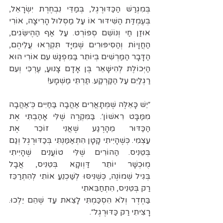
בְּמִגְרַשׁ הַכַּדּוּרֶגֶל, בְּמַדֵּי נִבְחֶרֶת יִשְׂרָאֵל, 
בְּעֶמְדַּת הַשִּׁידּוּר אוֹ עַל מַסְלוּל הָרִיצָה, אוֹרִי 
אוּזַן חַי וְנוֹשֵׁם סְפּוֹרְט. עַל אַף הַהֶישֵּׂגִים, 
הַחֲוָיוֹת וְהַסִּיפּוּרִים שֶׁמִּיָּד תִּקְרְאוּ עֲלֵיהֶם, 
הַדָּבָר הַמַּרְשִׁים בְּיוֹתֵר בַּמִּפְגָּשׁ עִם אוֹרִי הוּא 
הַיְּכוֹלֶת לְהִישָּׁאֵר בֶּן אָדָם צָנוּעַ, עֶרְכִּי וְעִם 
רַגְלַיִם עַל הַקַּרְקַע. תַּרְתֵּי מַשְׁמָע!
״יֵשׁ כָּאֵלֶּה שֶׁמְּתָאֲרִים אַהֲבָה בַּחַיִּים כְּ׳אַהֲבָה 
מִמַּבָּט רִאשׁוֹן׳. בַּמִּקְרֶה שֶׁלִּי אָהַבְתִּי אֶת 
הַכַּדּוּר מֵהָרֶגַע שֶׁאֲנִי זוֹכֵר אֶת 
עַצְמִי. כְּשֶׁהָיִיתִי קָטָן הִתְאַמַּנְתִּי בְּכַדּוּרֶגֶל וְגַם 
בְּטֵנִיס. הַהוֹרִים שֶׁלִּי טוֹעֲנִים שֶׁהָיִיתִי 
מֻוּכְשָׁר יוֹתֵר דַּוְוקָא בְּטֵנִיס, אֲבָל 
בְּגִיל שְׁמוֹנֶה, כְּשֶׁנִּיסּוּ לְשַׁכְנֵעַ אוֹתִי לְהִתְרַכֵּז 
רַק בְּטֵנִיס, הִתְחַבֵּאתִי 
בַּחֶדֶר וְלֹא הִסְכַּמְתִּי לָצֵאת עַד שֶׁהֵם יֵלְכוּ. 
רָצִיתִי רַק כַּדּוּרֶגֶל״.