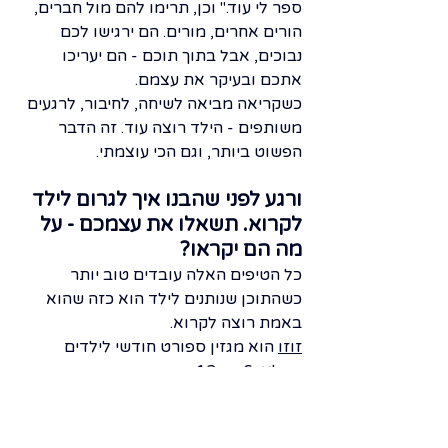
ספר לי עוד." וכן, תרימו להם מול חברים, 
הורים אחרים, מורים. הם ירגישו לכם 
נבוכים, אבל בתוך תוכם - הם יעריכו 
אתכם ובעיקר את עצמם.
כשקריאה מביאה לשיחה, לחיבור, לרגעים 
משותפים - הילד רוצה עוד. זה הדבר 
הפשוט ביותר, וגם הכי עוצמתי.
ורגע לפני שהבנו איך לגרום לילד 
לקרוא. תשאלו את עצמכם - על 
מה הם יקראו?
כל הטיפים האלה עובדים טוב יותר 
כשהתוכן שנותנים לילד הוא כזה שהוא 
באמת רוצה לקרוא.
זוזו
 הוא מגזין ספורט חודשי לילדים 
בגילאי 6 עד 12, המגזין היחיד מסוגו 
בעברית. כל גיליון מביא ראיונות עם 
ספורטאים אמיתיים, סיפורי השראה, מדע 
של ספורט, תזונה, ועוד. מודפס בנייר 