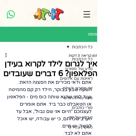
פוסט
כל הכתבות
זמן קריאה 3 דקות
כל הכתבות
איך לגרום לילד לקרוא בעידן
מדע של ספורט
הפלאפון? 6 דברים שעובדים
ראיונות עם אלופים
אתם ודאי מכירים את הסצנה הזאת: 
זוזו מסביב לעולם
השעה שבע בבוקר, הילד רק קם מהמיטה 
ועוד לפני שהוא שותה כוס מים - הפלאפון 
ספורטאי החודש
או הטאבלט כבר ביד. אתם אומרים 
טורי כותבים
לעצמכם "היום אני שם גבול", אבל עד 
הבלוג של זוזו
הערב שכחתם, כי יש עבודה, יש אוכל 
לבשל, יש חיים.
מסקרן בטירוף
אתם לא לבד.