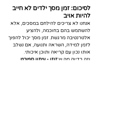
לסיכום: זמן מסך ילדים לא חייב 
להיות אויב
אנחנו לא צריכים להילחם במסכים, אלא 
להשתמש בהם בחוכמה, ולהציע 
אלטרנטיבה מרגשת. זמן מסך יכול להפוך 
לזמן למידה, השראה ותנועה, אם נשלב 
אותו נכון עם קריאה ותוכן איכותי.
וזה בדיוק מה ש־
זוזו - עיתון ספורט 
לילדים
 עושה: הוא מחזיר את הילדים 
לקריאה, מעורר בהם השראה, ומחבר 
אותם שוב לגוף, ללב ולתשוקה לזוז.
רוצים להפוך את זמן המסך של הילדים 
שלכם לזמן של השראה, סקרנות ותנועה? 
הציצו בגיליון לדוגמה באתר 
www.zuzu.kids
והצטרפו למנוי החודשי, 
ללא התחייבות, עם משלוח עד הבית.