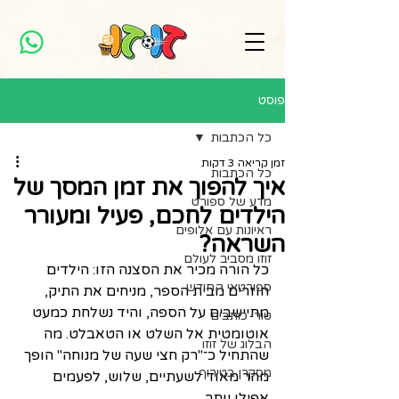
פוסט
כל הכתבות
זמן קריאה 3 דקות
כל הכתבות
איך להפוך את זמן המסך של
מדע של ספורט
הילדים לחכם, פעיל ומעורר
ראיונות עם אלופים
השראה?
זוזו מסביב לעולם
כל הורה מכיר את הסצנה הזו: הילדים 
ספורטאי החודש
חוזרים מבית הספר, מניחים את התיק, 
מתיישבים על הספה, והיד נשלחת כמעט 
טורי כותבים
אוטומטית אל השלט או הטאבלט. מה 
הבלוג של זוזו
שהתחיל כ־"רק חצי שעה של מנוחה" הופך 
מסקרן בטירוף
מהר מאוד לשעתיים, שלוש, לפעמים 
אפילו יותר.